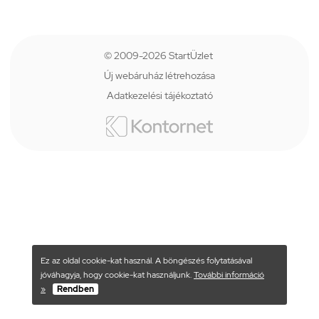
© 2009-2026 StartÜzlet
Új webáruház létrehozása
Adatkezelési tájékoztató
Ez az oldal cookie-kat használ. A böngészés folytatásával
jóváhagyja, hogy cookie-kat használjunk.
További információ
»
Rendben