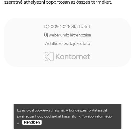
szeretné áthelyezni coportosan az összes terméket.
© 2009-2026 StartÜzlet
Új webáruház létrehozása
Adatkezelési tájékoztató
Ez az oldal cookie-kat használ. A böngészés folytatásával
jóváhagyja, hogy cookie-kat használjunk.
További információ
»
Rendben