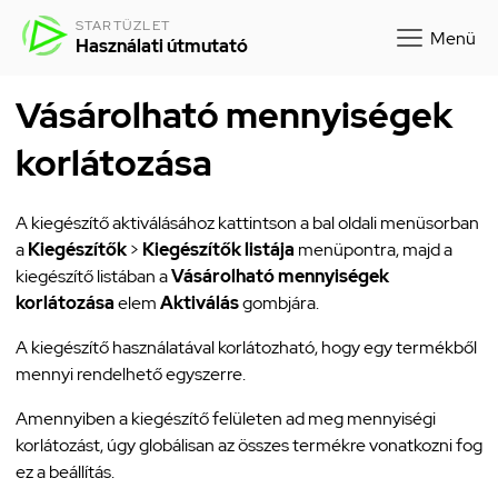
STARTÜZLET
Menü
Használati útmutató
Vásárolható mennyiségek
korlátozása
A kiegészítő aktiválásához kattintson a bal oldali menüsorban
a
Kiegészítők
>
Kiegészítők listája
menüpontra, majd a
kiegészítő listában a
Vásárolható mennyiségek
korlátozása
elem
Aktiválás
gombjára.
A kiegészítő használatával korlátozható, hogy egy termékből
mennyi rendelhető egyszerre.
Amennyiben a kiegészítő felületen ad meg mennyiségi
korlátozást, úgy globálisan az összes termékre vonatkozni fog
ez a beállítás.