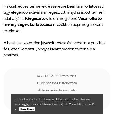
Ha csak egyes termékekre szeretne beállítani korlátozást,
úgy elegendő aktiválni a kiegészítőt, majd az adott termék
adatlapján a
Kiegészítők
fülön megjelenő
Vásárolható
mennyiségek korlátozása
mezőkben adja meg a kívánt
értékeket.
A beállítást követően javasolt tesztelést végezni a publikus
felületen keresztül, hogy a kívánt módon történt-e a
beállítás.
© 2009-2026 StartÜzlet
Új webáruház létrehozása
Adatkezelési tájékoztató
Ez az oldal cookie-kat használ. A böngészés folytatásával
jóváhagyja, hogy cookie-kat használjunk.
További információ
»
Rendben